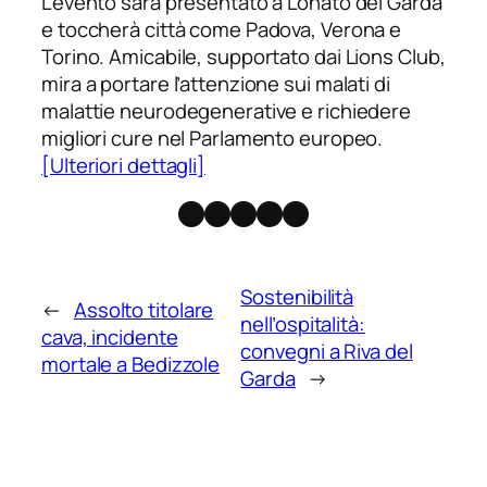
L’evento sarà presentato a Lonato del Garda
e toccherà città come Padova, Verona e
Torino. Amicabile, supportato dai Lions Club,
mira a portare l’attenzione sui malati di
malattie neurodegenerative e richiedere
migliori cure nel Parlamento europeo.
[Ulteriori dettagli]
Facebook
Instagram
X
Threads
Telegram
Sostenibilità
←
Assolto titolare
nell’ospitalità:
cava, incidente
convegni a Riva del
mortale a Bedizzole
Garda
→