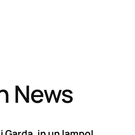
sh News
i Garda, in un lampo!