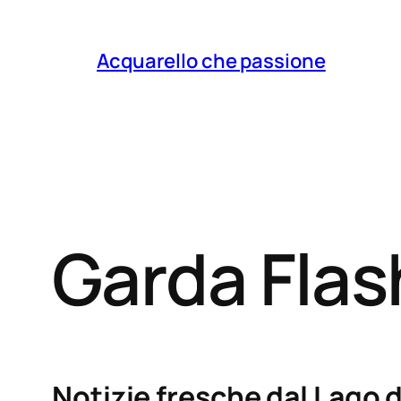
Acquarello che passione
Garda Fla
Notizie fresche dal Lago d