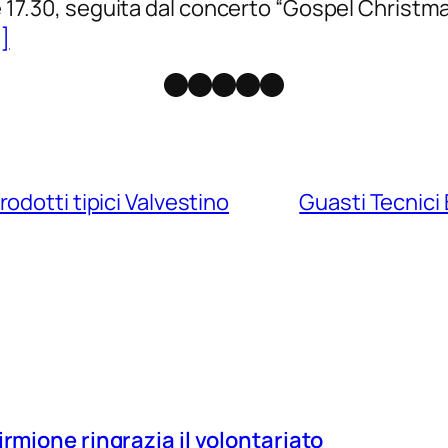
le 17.30, seguita dal concerto “Gospel Christm
i]
Facebook
Instagram
X
Threads
Telegram
odotti tipici Valvestino
Guasti Tecnici 
irmione ringrazia il volontariato