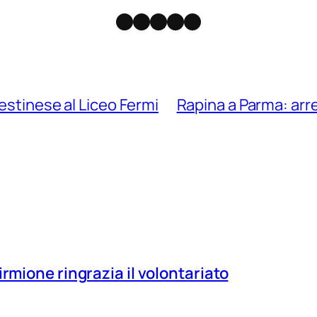
Facebook
Instagram
X
Threads
Telegram
estinese al Liceo Fermi
Rapina a Parma: arr
irmione ringrazia il volontariato