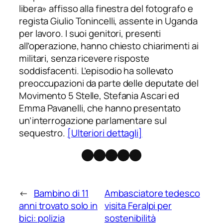
libera» affisso alla finestra del fotografo e
regista Giulio Tonincelli, assente in Uganda
per lavoro. I suoi genitori, presenti
all’operazione, hanno chiesto chiarimenti ai
militari, senza ricevere risposte
soddisfacenti. L’episodio ha sollevato
preoccupazioni da parte delle deputate del
Movimento 5 Stelle, Stefania Ascari ed
Emma Pavanelli, che hanno presentato
un’interrogazione parlamentare sul
sequestro.
[Ulteriori dettagli]
Facebook
Instagram
X
Threads
Telegram
←
Bambino di 11
Ambasciatore tedesco
anni trovato solo in
visita Feralpi per
bici: polizia
sostenibilità