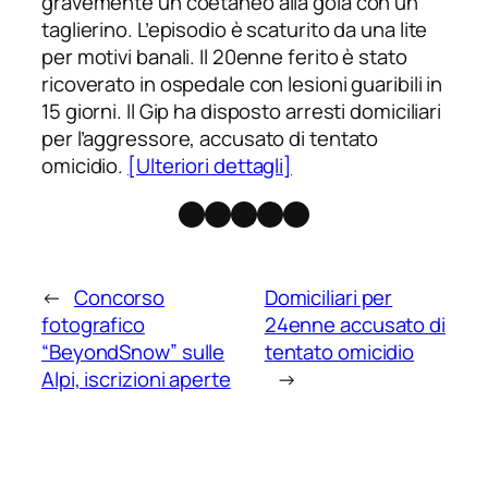
gravemente un coetaneo alla gola con un
taglierino. L’episodio è scaturito da una lite
per motivi banali. Il 20enne ferito è stato
ricoverato in ospedale con lesioni guaribili in
15 giorni. Il Gip ha disposto arresti domiciliari
per l’aggressore, accusato di tentato
omicidio.
[Ulteriori dettagli]
Facebook
Instagram
X
Threads
Telegram
←
Concorso
Domiciliari per
fotografico
24enne accusato di
“BeyondSnow” sulle
tentato omicidio
Alpi, iscrizioni aperte
→