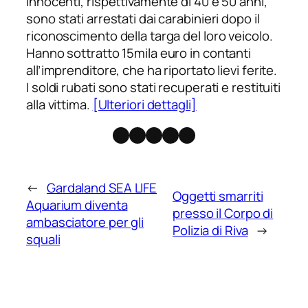
Innocenti, rispettivamente di 40 e 50 anni,
sono stati arrestati dai carabinieri dopo il
riconoscimento della targa del loro veicolo.
Hanno sottratto 15mila euro in contanti
all’imprenditore, che ha riportato lievi ferite.
I soldi rubati sono stati recuperati e restituiti
alla vittima.
[Ulteriori dettagli]
Facebook
Instagram
X
Threads
Telegram
←
Gardaland SEA LIFE
Oggetti smarriti
Aquarium diventa
presso il Corpo di
ambasciatore per gli
Polizia di Riva
→
squali