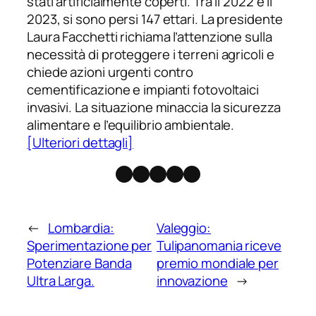
stati artificialmente coperti. Tra il 2022 e il
2023, si sono persi 147 ettari. La presidente
Laura Facchetti richiama l’attenzione sulla
necessità di proteggere i terreni agricoli e
chiede azioni urgenti contro
cementificazione e impianti fotovoltaici
invasivi. La situazione minaccia la sicurezza
alimentare e l’equilibrio ambientale.
[Ulteriori dettagli]
Facebook
Instagram
X
Threads
Telegram
←
Lombardia:
Valeggio:
Sperimentazione per
Tulipanomania riceve
Potenziare Banda
premio mondiale per
Ultra Larga.
innovazione
→