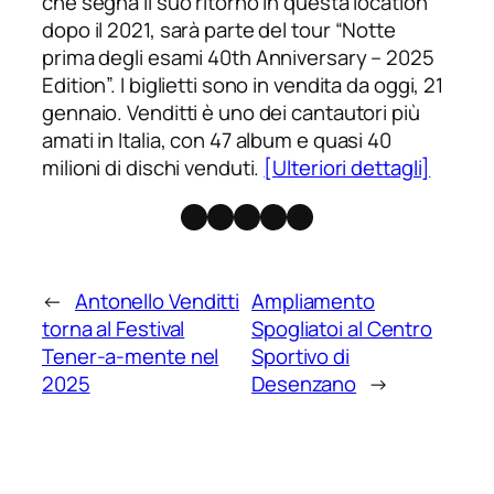
che segna il suo ritorno in questa location
dopo il 2021, sarà parte del tour “Notte
prima degli esami 40th Anniversary – 2025
Edition”. I biglietti sono in vendita da oggi, 21
gennaio. Venditti è uno dei cantautori più
amati in Italia, con 47 album e quasi 40
milioni di dischi venduti.
[Ulteriori dettagli]
Facebook
Instagram
X
Threads
Telegram
←
Antonello Venditti
Ampliamento
torna al Festival
Spogliatoi al Centro
Tener-a-mente nel
Sportivo di
2025
Desenzano
→