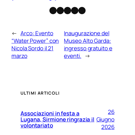
Facebook
Instagram
X
Threads
Telegram
←
Arco: Evento
Inaugurazione del
“Water Power” con
Museo Alto Garda:
Nicola Sordo il 21
ingresso gratuito e
marzo
eventi.
→
ULTIMI ARTICOLI
26
Associazioni in festa a
Giugno
Lugana, Sirmione ringrazia il
volontariato
2026