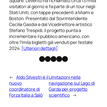
Square. L’evento ha richiamato circa 137mila
visitatori al giorno e fa parte di un tour negli
Stati Uniti, con tappe precedenti a Miami e
Boston. Presentato dal Sovrintendente
Cecilia Gasdia e dal Vicedirettore artistico
Stefano Trespidi, il progetto punta a
incrementare il pubblico americano, con
oltre 11mila biglietti già venduti per l’estate
2024.
[Ulteriori dettagli]
Facebook
Instagram
X
Threads
Telegram
←
Aldo Silvestri è il
Limitazioni nella
nuovo
navigazione sul Lago di
coordinatore di
Garda per progetto
Forza Italia a Salò
scientifico
→