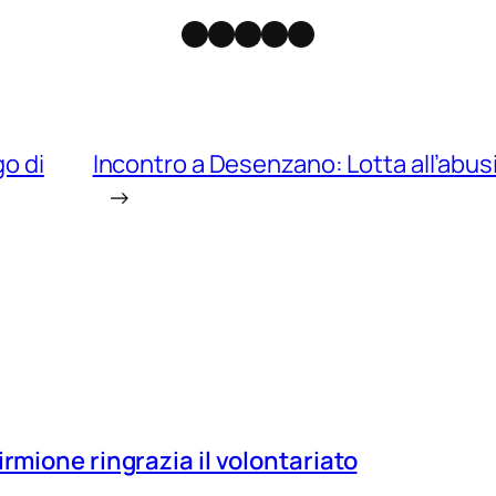
Facebook
Instagram
X
Threads
Telegram
go di
Incontro a Desenzano: Lotta all’abus
→
irmione ringrazia il volontariato