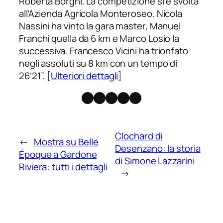
Roberta Borghi. La competizione si è svolta
all’Azienda Agricola Monteroseo. Nicola
Nassini ha vinto la gara master, Manuel
Franchi quella da 6 km e Marco Losio la
successiva. Francesco Vicini ha trionfato
negli assoluti su 8 km con un tempo di
26’21”.
[Ulteriori dettagli]
Facebook
Instagram
X
Threads
Telegram
Clochard di
←
Mostra su Belle
Desenzano: la storia
Époque a Gardone
di Simone Lazzarini
Riviera: tutti i dettagli
→