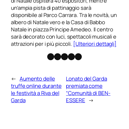
di Natale ospiterà 40 espositori, mentre
un’ampia pista di pattinaggio sarà
disponibile al Parco Carrara. Tra le novità, un
albero di Natale vero e la Casa di Babbo
Natale in piazza Principe Amedeo. Il centro
sarà decorato con luci, spettacoli musicali e
attrazioni per i più piccoli.
[Ulteriori dettagli]
Facebook
Instagram
X
Threads
Telegram
←
Aumento delle
Lonato del Garda
truffe online durante
premiata come
le festività a Riva del
“Comunità di BEN-
Garda
ESSERE
→