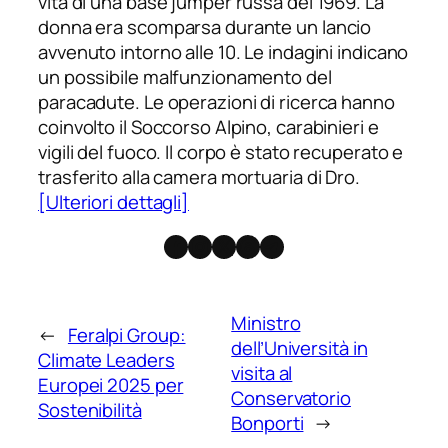
vita di una base jumper russa del 1969. La
donna era scomparsa durante un lancio
avvenuto intorno alle 10. Le indagini indicano
un possibile malfunzionamento del
paracadute. Le operazioni di ricerca hanno
coinvolto il Soccorso Alpino, carabinieri e
vigili del fuoco. Il corpo è stato recuperato e
trasferito alla camera mortuaria di Dro.
[Ulteriori dettagli]
Facebook
Instagram
X
Threads
Telegram
Ministro
←
Feralpi Group:
dell’Università in
Climate Leaders
visita al
Europei 2025 per
Conservatorio
Sostenibilità
Bonporti
→