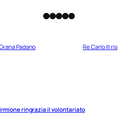
Facebook
Instagram
X
Threads
Telegram
 Grana Padano
Re Carlo III r
irmione ringrazia il volontariato