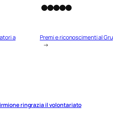
Facebook
Instagram
X
Threads
Telegram
atori a
Premi e riconoscimenti al Gr
→
irmione ringrazia il volontariato