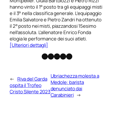
Montpellier. Giulia Bartolozzi e Pietro Rizzi
hanno vinto il 1° posto tra gli equipaggi misti
e il 3° nella classifica generale. L’equipaggio
Emilia Salvatore e Pietro Zandri ha ottenuto
il 2° posto nei misti, piazzandosi 15esimo
nell’assoluta. L’allenatore Enrico Fonda
elogia le performance dei suoi atleti.
[Ulteriori dettagli]
Facebook
Instagram
X
Threads
Telegram
Ubriachezza molesta a
←
Riva del Garda
Medole: barista
ospita il Trofeo
denunciato dai
Cristo Silente 2023
Carabinieri
→