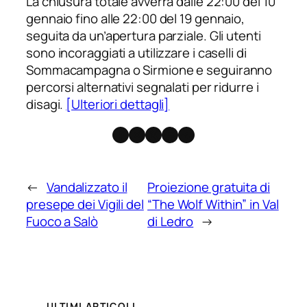
La chiusura totale avverrà dalle 22:00 del 10
gennaio fino alle 22:00 del 19 gennaio,
seguita da un’apertura parziale. Gli utenti
sono incoraggiati a utilizzare i caselli di
Sommacampagna o Sirmione e seguiranno
percorsi alternativi segnalati per ridurre i
disagi.
[Ulteriori dettagli]
Facebook
Instagram
X
Threads
Telegram
←
Vandalizzato il
Proiezione gratuita di
presepe dei Vigili del
“The Wolf Within” in Val
Fuoco a Salò
di Ledro
→
ULTIMI ARTICOLI