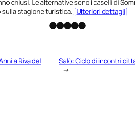
anno chiusi. Le alternative sono i caselli di 
sulla stagione turistica.
[Ulteriori dettagli]
Facebook
Instagram
X
Threads
Telegram
nni a Riva del
Salò: Ciclo di incontri c
→