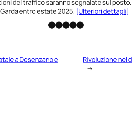
zioni del traffico saranno segnalate sul posto.
l Garda entro estate 2025.
[Ulteriori dettagli]
Facebook
Instagram
X
Threads
Telegram
 Natale a Desenzano e
Rivoluzione nel 
→