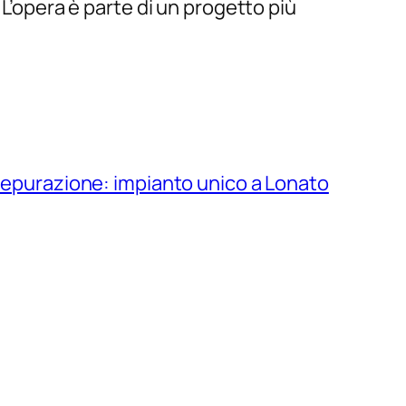
 L’opera è parte di un progetto più
depurazione: impianto unico a Lonato