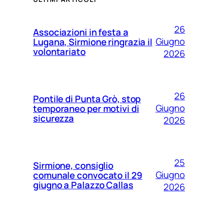
26
Associazioni in festa a
Giugno
Lugana, Sirmione ringrazia il
volontariato
2026
26
Pontile di Punta Grò, stop
Giugno
temporaneo per motivi di
sicurezza
2026
25
Sirmione, consiglio
Giugno
comunale convocato il 29
giugno a Palazzo Callas
2026