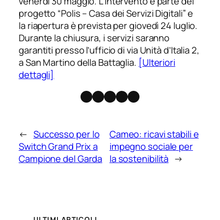
venerdì 30 maggio. L’intervento è parte del
progetto “Polis – Casa dei Servizi Digitali” e
la riapertura è prevista per giovedì 24 luglio.
Durante la chiusura, i servizi saranno
garantiti presso l’ufficio di via Unità d’Italia 2,
a San Martino della Battaglia.
[Ulteriori
dettagli]
Facebook
Instagram
X
Threads
Telegram
←
Successo per lo
Cameo: ricavi stabili e
Switch Grand Prix a
impegno sociale per
Campione del Garda
la sostenibilità
→
ULTIMI ARTICOLI