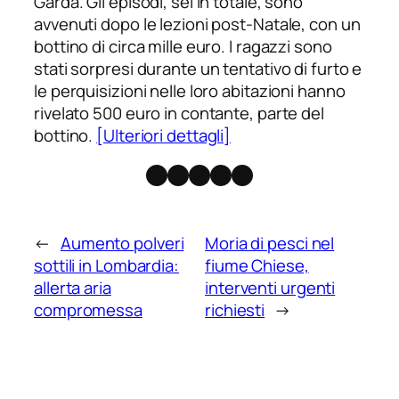
Garda. Gli episodi, sei in totale, sono
avvenuti dopo le lezioni post-Natale, con un
bottino di circa mille euro. I ragazzi sono
stati sorpresi durante un tentativo di furto e
le perquisizioni nelle loro abitazioni hanno
rivelato 500 euro in contante, parte del
bottino.
[Ulteriori dettagli]
Facebook
Instagram
X
Threads
Telegram
←
Aumento polveri
Moria di pesci nel
sottili in Lombardia:
fiume Chiese,
allerta aria
interventi urgenti
compromessa
richiesti
→