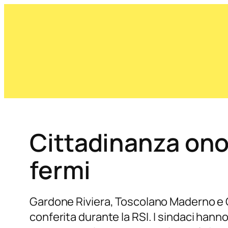
Cittadinanza onor
fermi
Gardone Riviera, Toscolano Maderno e G
conferita durante la RSI. I sindaci hann