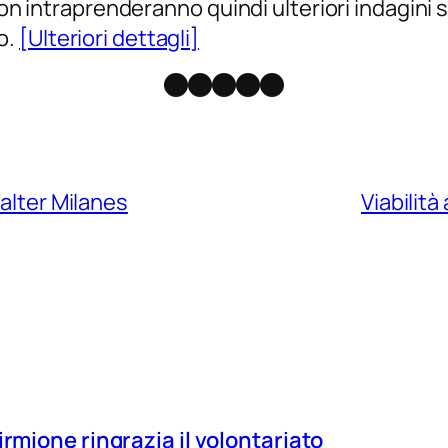
on intraprenderanno quindi ulteriori indagini su
o.
[Ulteriori dettagli]
Facebook
Instagram
X
Threads
Telegram
Walter Milanes
Viabilità
irmione ringrazia il volontariato