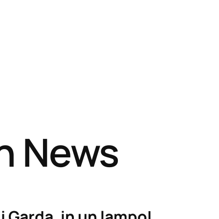
sh News
i Garda, in un lampo!