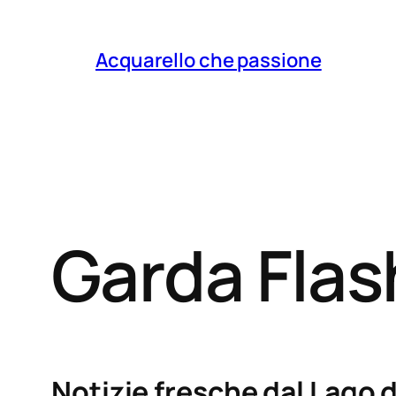
Acquarello che passione
Garda Fla
Notizie fresche dal Lago d