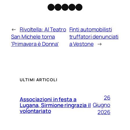
Facebook
Instagram
X
Threads
Telegram
←
Rivoltella: Al Teatro
Finti automobilisti
San Michele torna
truffatori denunciati
‘Primavera è Donna’
a Vestone
→
ULTIMI ARTICOLI
26
Associazioni in festa a
Giugno
Lugana, Sirmione ringrazia il
volontariato
2026