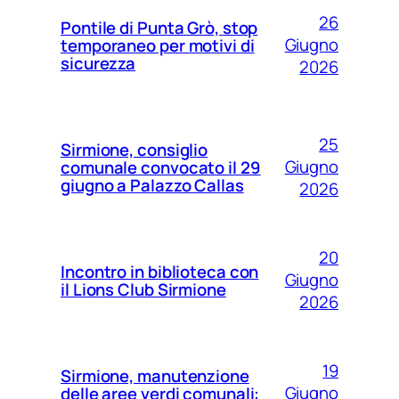
26
Pontile di Punta Grò, stop
Giugno
temporaneo per motivi di
sicurezza
2026
25
Sirmione, consiglio
Giugno
comunale convocato il 29
giugno a Palazzo Callas
2026
20
Incontro in biblioteca con
Giugno
il Lions Club Sirmione
2026
19
Sirmione, manutenzione
Giugno
delle aree verdi comunali: