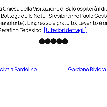
 Chiesa della Visitazione di Salò ospiterà il 
La Bottega delle Note”. Si esibiranno Paolo Cos
anoforte). L’ingresso è gratuito. L’evento è o
i Serafino Tedesico.
[Ulteriori dettagli]
Facebook
Instagram
X
Threads
Telegram
usiva a Bardolino
Gardone Riviera: