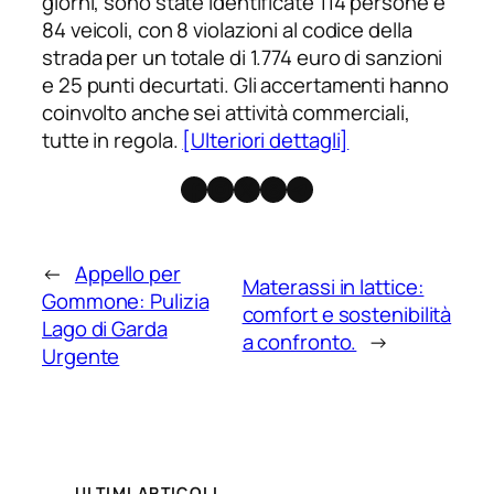
giorni, sono state identificate 114 persone e
84 veicoli, con 8 violazioni al codice della
strada per un totale di 1.774 euro di sanzioni
e 25 punti decurtati. Gli accertamenti hanno
coinvolto anche sei attività commerciali,
tutte in regola.
[Ulteriori dettagli]
Facebook
Instagram
X
Threads
Telegram
←
Appello per
Materassi in lattice:
Gommone: Pulizia
comfort e sostenibilità
Lago di Garda
a confronto.
→
Urgente
ULTIMI ARTICOLI