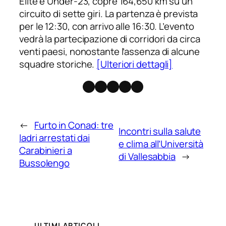
Elite e Under-23, copre 164,650 km su un
circuito di sette giri. La partenza è prevista
per le 12:30, con arrivo alle 16:30. L’evento
vedrà la partecipazione di corridori da circa
venti paesi, nonostante l’assenza di alcune
squadre storiche.
[Ulteriori dettagli]
Facebook
Instagram
X
Threads
Telegram
←
Furto in Conad: tre
Incontri sulla salute
ladri arrestati dai
e clima all’Università
Carabinieri a
di Vallesabbia
→
Bussolengo
ULTIMI ARTICOLI