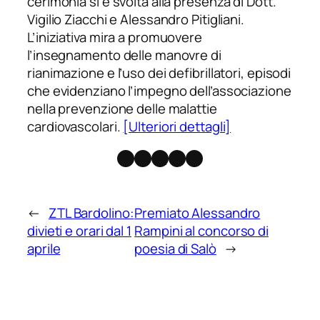
cerimonia si è svolta alla presenza di Dott.
Vigilio Ziacchi e Alessandro Pitigliani.
L’iniziativa mira a promuovere
l’insegnamento delle manovre di
rianimazione e l’uso dei defibrillatori, episodi
che evidenziano l’impegno dell’associazione
nella prevenzione delle malattie
cardiovascolari.
[Ulteriori dettagli]
Facebook
Instagram
X
Threads
Telegram
←
ZTL Bardolino:
Premiato Alessandro
divieti e orari dal 1
Rampini al concorso di
aprile
poesia di Salò
→