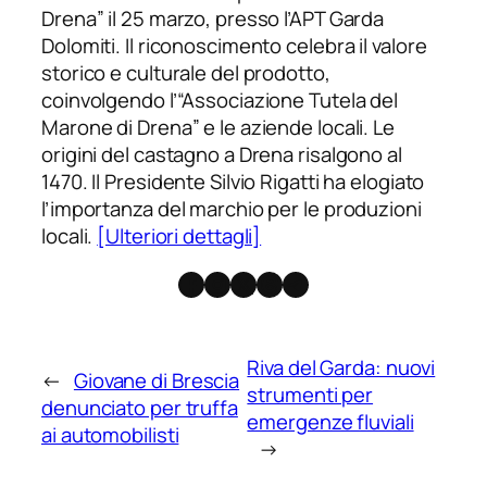
Drena” il 25 marzo, presso l’APT Garda
Dolomiti. Il riconoscimento celebra il valore
storico e culturale del prodotto,
coinvolgendo l’“Associazione Tutela del
Marone di Drena” e le aziende locali. Le
origini del castagno a Drena risalgono al
1470. Il Presidente Silvio Rigatti ha elogiato
l’importanza del marchio per le produzioni
locali.
[Ulteriori dettagli]
Facebook
Instagram
X
Threads
Telegram
Riva del Garda: nuovi
←
Giovane di Brescia
strumenti per
denunciato per truffa
emergenze fluviali
ai automobilisti
→