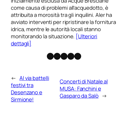
inizialmente esclusa da Acque Bresciane
come causa di problemi all’acquedotto, è
attribuita a morosità tra gli inquilini. Aler ha
avviato interventi per ripristinare la fornitura
idrica, mentre le autorità locali stanno
monitorando la situazione.
[Ulteriori
dettagli]
Facebook
Instagram
X
Threads
Telegram
←
Al via battelli
Concerti di Natale al
festivi tra
MUSA: Fanchini e
Desenzano e
Gasparo da Salò
→
Sirmione!