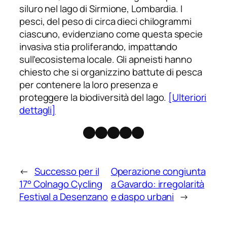
siluro nel lago di Sirmione, Lombardia. I
pesci, del peso di circa dieci chilogrammi
ciascuno, evidenziano come questa specie
invasiva stia proliferando, impattando
sull’ecosistema locale. Gli apneisti hanno
chiesto che si organizzino battute di pesca
per contenere la loro presenza e
proteggere la biodiversità del lago.
[Ulteriori
dettagli]
Facebook
Instagram
X
Threads
Telegram
←
Successo per il
Operazione congiunta
17° Colnago Cycling
a Gavardo: irregolarità
Festival a Desenzano
e daspo urbani
→