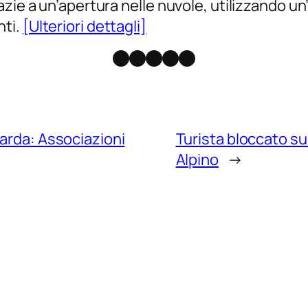
zie a un’apertura nelle nuvole, utilizzando un
nti.
[Ulteriori dettagli]
Facebook
Instagram
X
Threads
Telegram
Garda: Associazioni
Turista bloccato su
Alpino
→