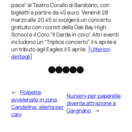
piace” al Teatro Corallo di Bardolino, con
biglietti a partire da 45 euro. Venerdì 28
marzo alle 20.45 si svolgerà un concerto
gratuito con i coristi della Oak Bay High
School e il Coro “Il Garda in coro”. Altri eventi
includono un “Triplice concerto” il 4 aprile e
un tributo agli Eagles il 5 aprile.
[Ulteriori
dettagli]
Facebook
Instagram
X
Threads
Telegram
←
Polpette
Nursery per paperelle
avvelenate in zona
diventa attrazione a
Candelina: allerta per
Gargnano
→
cani