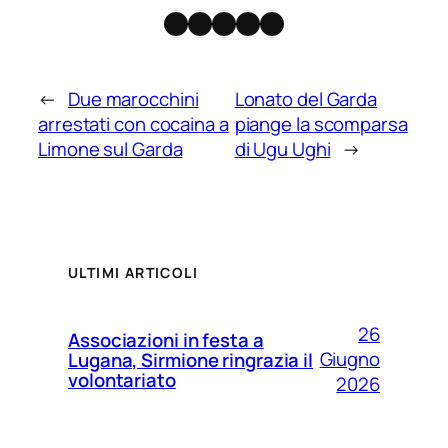
Facebook
Instagram
X
Threads
Telegram
←
Due marocchini
Lonato del Garda
arrestati con cocaina a
piange la scomparsa
Limone sul Garda
di Ugu Ughi
→
ULTIMI ARTICOLI
26
Associazioni in festa a
Giugno
Lugana, Sirmione ringrazia il
volontariato
2026