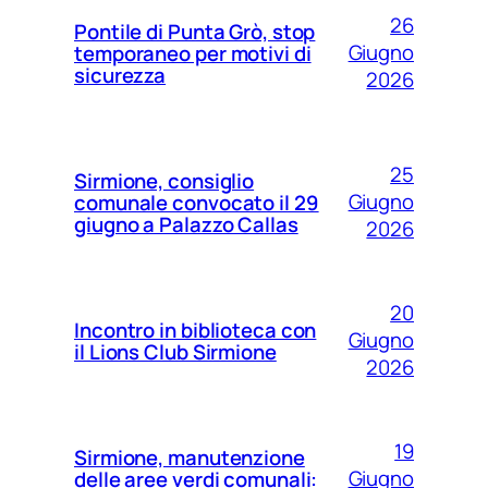
26
Pontile di Punta Grò, stop
Giugno
temporaneo per motivi di
sicurezza
2026
25
Sirmione, consiglio
Giugno
comunale convocato il 29
giugno a Palazzo Callas
2026
20
Incontro in biblioteca con
Giugno
il Lions Club Sirmione
2026
19
Sirmione, manutenzione
Giugno
delle aree verdi comunali: