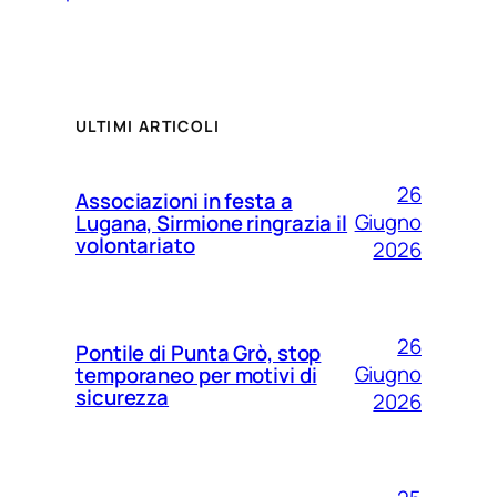
ULTIMI ARTICOLI
26
Associazioni in festa a
Giugno
Lugana, Sirmione ringrazia il
volontariato
2026
26
Pontile di Punta Grò, stop
Giugno
temporaneo per motivi di
sicurezza
2026