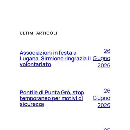
ULTIMI ARTICOLI
26
Associazioni in festa a
Giugno
Lugana, Sirmione ringrazia il
volontariato
2026
26
Pontile di Punta Grò, stop
Giugno
temporaneo per motivi di
sicurezza
2026