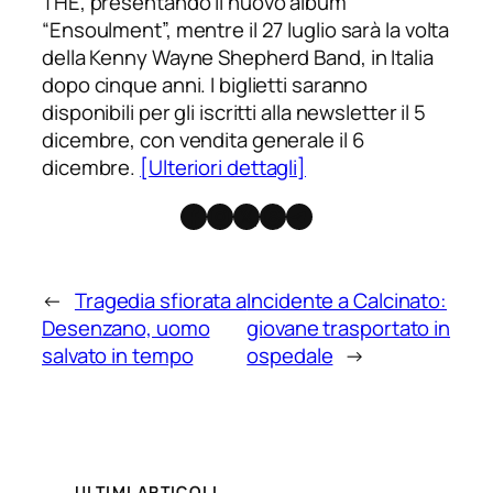
THE, presentando il nuovo album
“Ensoulment”, mentre il 27 luglio sarà la volta
della Kenny Wayne Shepherd Band, in Italia
dopo cinque anni. I biglietti saranno
disponibili per gli iscritti alla newsletter il 5
dicembre, con vendita generale il 6
dicembre.
[Ulteriori dettagli]
Facebook
Instagram
X
Threads
Telegram
←
Tragedia sfiorata a
Incidente a Calcinato:
Desenzano, uomo
giovane trasportato in
salvato in tempo
ospedale
→
ULTIMI ARTICOLI