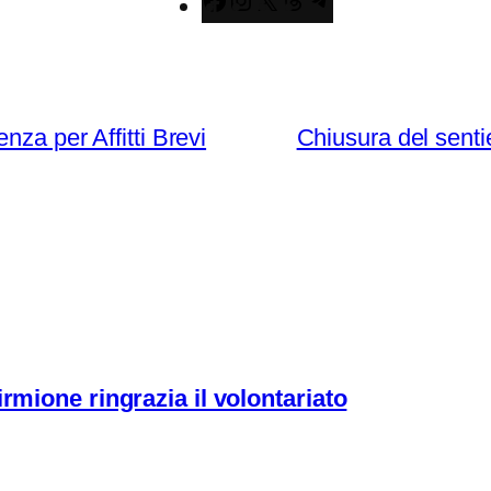
Facebook
Instagram
X
Threads
Telegram
nza per Affitti Brevi
Chiusura del senti
rmione ringrazia il volontariato