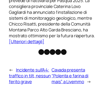
prevede di riattivarla per Pasqua 2025. La
consigliera provinciale Caterina Lovo
Gagliardi ha annunciato l’installazione di
sistemi di monitoraggio geologico, mentre
Chicco Risatti, presidente della Comunità
Montana Parco Alto Garda Bresciano, ha
mostrato ottimismo per la futura riapertura.
[Ulteriori dettagli]
Facebook
Instagram
X
Threads
Telegram
←
Incidente sull’A4:
Cavada presenta
traffico in tilt, nessun
“Polenta e farina di
ferito grave
mais” a Livemmo
→