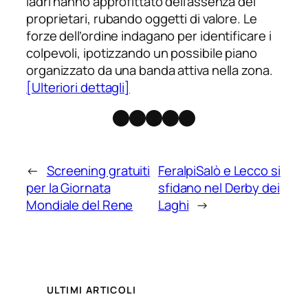
ladri hanno approfittato dell’assenza dei
proprietari, rubando oggetti di valore. Le
forze dell’ordine indagano per identificare i
colpevoli, ipotizzando un possibile piano
organizzato da una banda attiva nella zona.
[Ulteriori dettagli]
Facebook
Instagram
X
Threads
Telegram
←
Screening gratuiti
FeralpiSalò e Lecco si
per la Giornata
sfidano nel Derby dei
Mondiale del Rene
Laghi
→
ULTIMI ARTICOLI