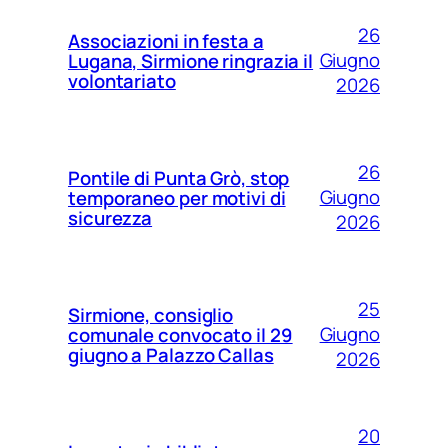
26
Associazioni in festa a
Giugno
Lugana, Sirmione ringrazia il
volontariato
2026
26
Pontile di Punta Grò, stop
Giugno
temporaneo per motivi di
sicurezza
2026
25
Sirmione, consiglio
Giugno
comunale convocato il 29
giugno a Palazzo Callas
2026
20