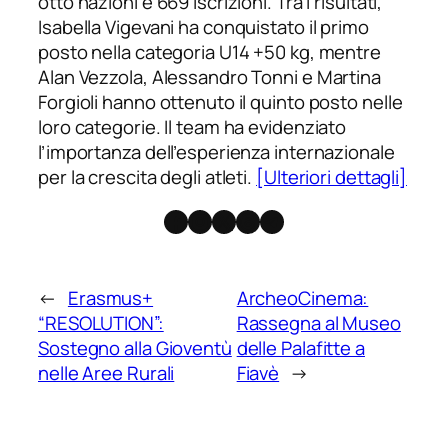
otto nazioni e 669 iscrizioni. Tra i risultati,
Isabella Vigevani ha conquistato il primo
posto nella categoria U14 +50 kg, mentre
Alan Vezzola, Alessandro Tonni e Martina
Forgioli hanno ottenuto il quinto posto nelle
loro categorie. Il team ha evidenziato
l’importanza dell’esperienza internazionale
per la crescita degli atleti.
[Ulteriori dettagli]
Facebook
Instagram
X
Threads
Telegram
←
Erasmus+
ArcheoCinema:
“RESOLUTION”:
Rassegna al Museo
Sostegno alla Gioventù
delle Palafitte a
nelle Aree Rurali
Fiavè
→