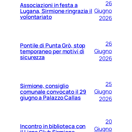
26
Associazioni in festa a
Giugno
Lugana, Sirmione ringrazia il
volontariato
2026
26
Pontile di Punta Grò, stop
Giugno
temporaneo per motivi di
sicurezza
2026
25
Sirmione, consiglio
Giugno
comunale convocato il 29
giugno a Palazzo Callas
2026
20
Incontro in biblioteca con
Giugno
il Lions Club Sirmione