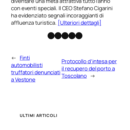
diventare una meta attrattiva tutto l’anno
con eventi speciali. Il CEO Stefano Cigarini
ha evidenziato segnali incoraggianti di
affluenza turistica.
[Ulteriori dettagli]
Facebook
Instagram
X
Threads
Telegram
←
Finti
Protocollo d’intesa per
automobilisti
il recupero del porto a
truffatori denunciati
Toscolano
→
a Vestone
ULTIMI ARTICOLI