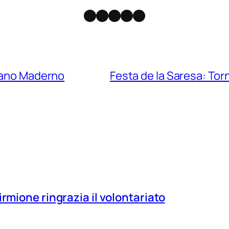
Facebook
Instagram
X
Threads
Telegram
olano Maderno
Festa de la Saresa: To
irmione ringrazia il volontariato