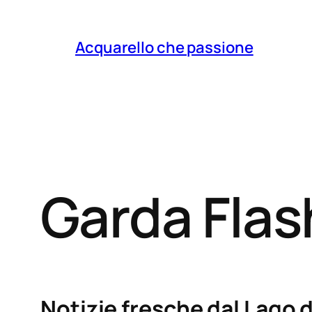
Acquarello che passione
Garda Fla
Notizie fresche dal Lago d