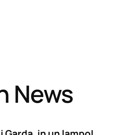
sh News
i Garda, in un lampo!