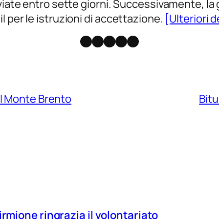
viate entro sette giorni. Successivamente, la g
 per le istruzioni di accettazione.
[Ulteriori d
Facebook
Instagram
X
Threads
Telegram
l Monte Brento
Bitu
irmione ringrazia il volontariato