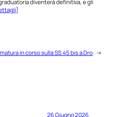
raduatoria diventerà definitiva, e gli
ettagli]
matura in corso sulla SS 45 bis a Dro
→
26 Giugno 2026