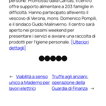
persone. Promosso dalla Caritas, il centro
offre supporto alimentare a 203 famiglie in
difficoltà. Hanno partecipato all’evento il
vescovo di Verona, mons. Domenico Pompili,
e il sindaco Guido Malinverno. Il centro sarà
aperto nei prossimi weekend per
presentare i servizi e avviare una raccolta di
prodotti per l’igiene personale.
[Ulteriori
dettagli]
Facebook
Instagram
X
Threads
Telegram
←
Viabilità a senso
Truffe agli anziani:
unico a Maderno per
operazione della
lavori elettrici
Guardia di Finanza
→