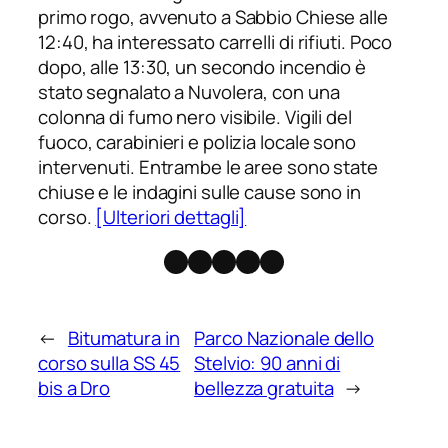
primo rogo, avvenuto a Sabbio Chiese alle
12:40, ha interessato carrelli di rifiuti. Poco
dopo, alle 13:30, un secondo incendio è
stato segnalato a Nuvolera, con una
colonna di fumo nero visibile. Vigili del
fuoco, carabinieri e polizia locale sono
intervenuti. Entrambe le aree sono state
chiuse e le indagini sulle cause sono in
corso.
[Ulteriori dettagli]
Facebook
Instagram
X
Threads
Telegram
←
Bitumatura in
Parco Nazionale dello
corso sulla SS 45
Stelvio: 90 anni di
bis a Dro
bellezza gratuita
→