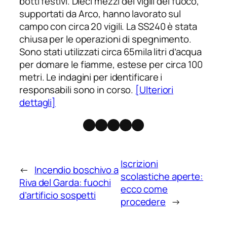
botti festivi. Dieci mezzi dei vigili del fuoco,
supportati da Arco, hanno lavorato sul
campo con circa 20 vigili. La SS240 è stata
chiusa per le operazioni di spegnimento.
Sono stati utilizzati circa 65mila litri d’acqua
per domare le fiamme, estese per circa 100
metri. Le indagini per identificare i
responsabili sono in corso.
[Ulteriori
dettagli]
Facebook
Instagram
X
Threads
Telegram
Iscrizioni
←
Incendio boschivo a
scolastiche aperte:
Riva del Garda: fuochi
ecco come
d’artificio sospetti
procedere
→