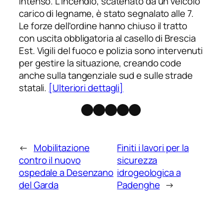
intenso. L’incendio, scatenato da un veicolo
carico di legname, è stato segnalato alle 7.
Le forze dell’ordine hanno chiuso il tratto
con uscita obbligatoria al casello di Brescia
Est. Vigili del fuoco e polizia sono intervenuti
per gestire la situazione, creando code
anche sulla tangenziale sud e sulle strade
statali.
[Ulteriori dettagli]
Facebook
Instagram
X
Threads
Telegram
←
Mobilitazione
Finiti i lavori per la
contro il nuovo
sicurezza
ospedale a Desenzano
idrogeologica a
del Garda
Padenghe
→