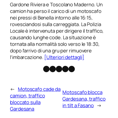
Gardone Riviera e Toscolano Maderno. Un
camion ha perso il carico di un motoscafo
nei pressi di Benella intorno alle 16:15,
rovesciandosi sulla carreggiata. La Polizia
Locale è intervenuta per dirigere il traffico,
causando lunghe code. La situazione è
tornata alla normalità solo verso le 18:30,
dopo l’arrivo di una gru per rimuovere
l’imbarcazione.
[Ulteriori dettagli]
Facebook
Instagram
X
Threads
Telegram
←
Motoscafo cade da
Motoscafo blocca
camion, traffico
Gardesana, traffico
bloccato sulla
in tilt a Fasano
→
Gardesana