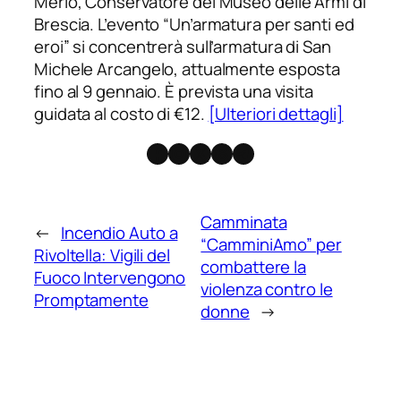
Merlo, Conservatore del Museo delle Armi di
Brescia. L’evento “Un’armatura per santi ed
eroi” si concentrerà sull’armatura di San
Michele Arcangelo, attualmente esposta
fino al 9 gennaio. È prevista una visita
guidata al costo di €12.
[Ulteriori dettagli]
Facebook
Instagram
X
Threads
Telegram
Camminata
←
Incendio Auto a
“CamminiAmo” per
Rivoltella: Vigili del
combattere la
Fuoco Intervengono
violenza contro le
Promptamente
donne
→